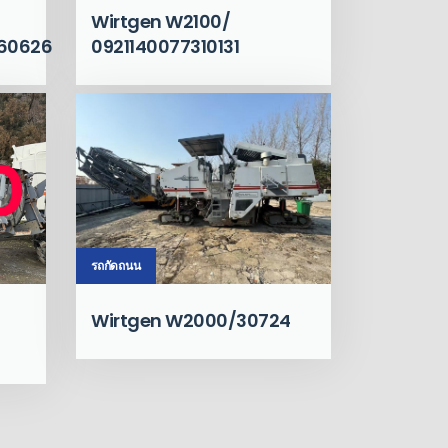
Wirtgen W2100/
60626
0921140077310131
รถกัดถนน
Wirtgen W2000/30724