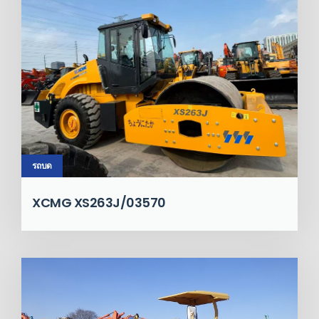
รถบด
XCMG XS263J/03570