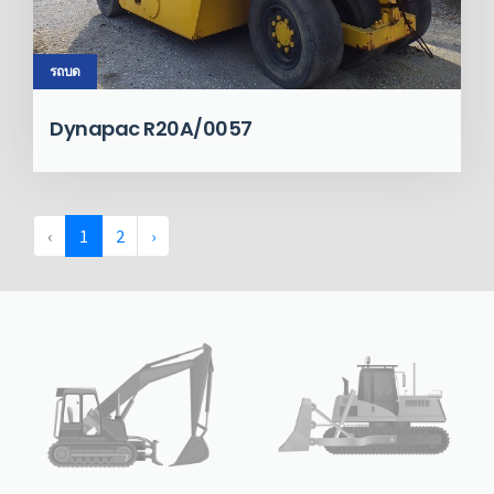
รถบด
Dynapac R20A/0057
‹
1
2
›