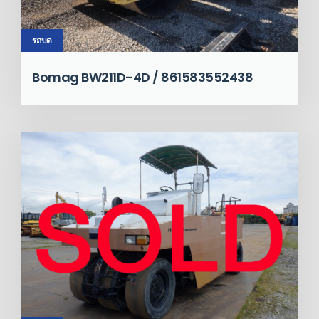
รถบด
Bomag BW211D-4D / 861583552438