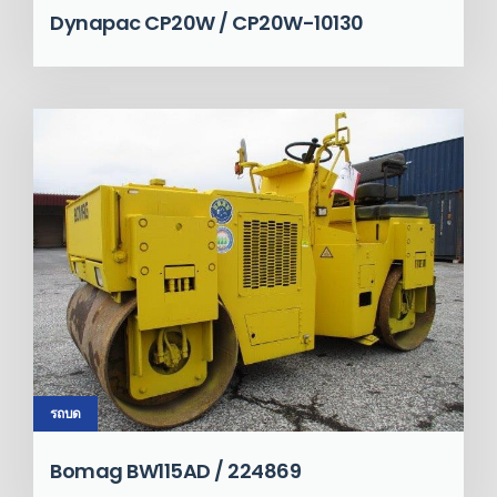
Dynapac CP20W / CP20W-10130
รถบด
Bomag BW115AD / 224869