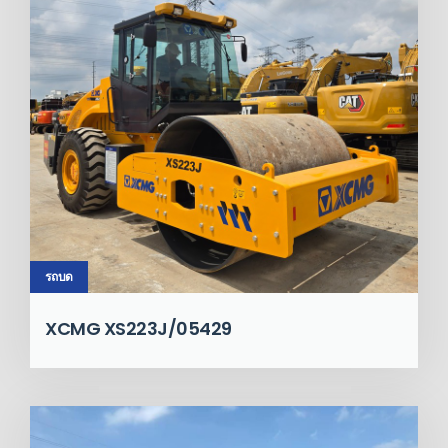
รถบด
XCMG XS223J/05429