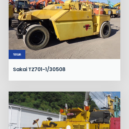
รถบด
Sakai TZ701-1/30508