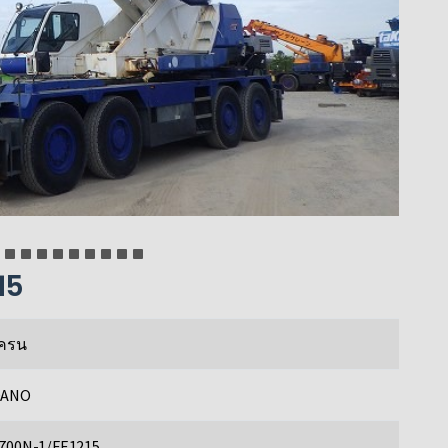
15
ครน
DANO
700N-1/FE1215