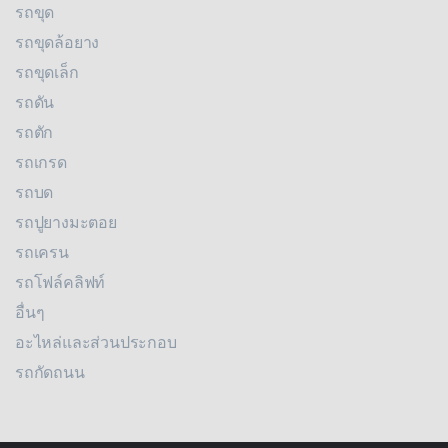
รถขุด
รถขุดล้อยาง
รถขุดเล็ก
รถดัน
รถตัก
รถเกรด
รถบด
รถปูยางมะตอย
รถเครน
รถโฟล์คลิฟท์
อื่นๆ
อะไหล่และส่วนประกอบ
รถกัดถนน