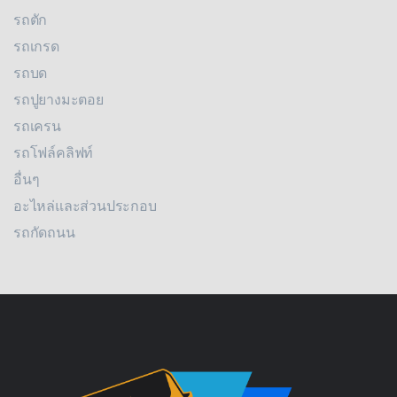
รถตัก
รถเกรด
รถบด
รถปูยางมะตอย
รถเครน
รถโฟล์คลิฟท์
อื่นๆ
อะไหล่และส่วนประกอบ
รถกัดถนน